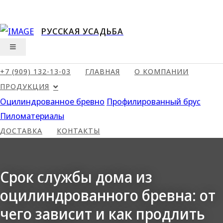
З
а
РУССКАЯ УСАДЬБА
г
р
у
+7 (909) 132-13-03
ГЛАВНАЯ
О КОМПАНИИ
з
ПРОДУКЦИЯ
к
Оцилиндрованное бревно
Профилированный брус
а
Пиломатериалы
.
ДОСТАВКА
КОНТАКТЫ
.
.
Срок службы дома из
оцилиндрованного бревна: от
чего зависит и как продлить